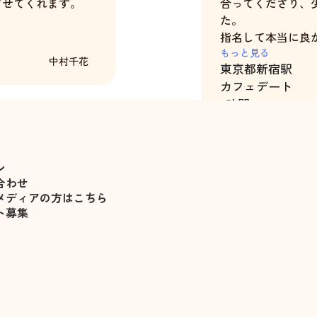
させてくれます。
合ってくださり、
た。
指名して本当に良
もっと見る
中村千花
東京都
新宿駅
また必ず利用させ
カフェデート
3時間
ン
合わせ
メディアの方はこちら
ト募集