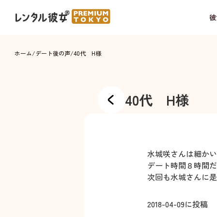
彼
ホーム
/
デート後の声
/
40代 H様
40代 H様
水城咲さんは細かい
デート時間８時間だ
次回も水城さんに是
2018-04-09
に投稿