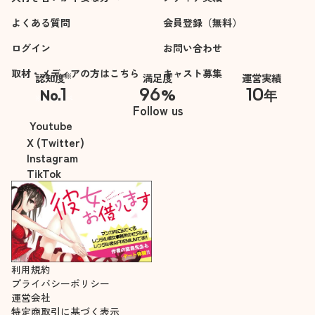
よくある質問
会員登録（無料）
ログイン
お問い合わせ
取材・メディアの方はこちら
キャスト募集
※
認知度
満足度
運営実績
1
96
10
No.
%
年
※自社調べ
Follow us
Youtube
X (Twitter)
Instagram
TikTok
利用規約
プライバシーポリシー
運営会社
特定商取引に基づく表示