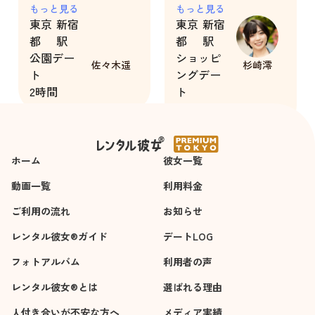
点がないところ
もっと見る
楽しみ方も１人で行
もっと見る
東京
新宿
東京
新宿
く場合よりもかなり
都
駅
都
駅
楽しめたので、安心
公園デー
ショッピ
できるお相手でし
佐々木遥
杉崎澪
ト
ングデー
た。会話の内容も初
2時間
ト
対面ならではの内容
2時間
でしっかり関係を構
築してくれようとし
ていて、また情報交
ホーム
彼女一覧
換もできたので嬉し
いです。
動画一覧
利用料金
ご利用の流れ
お知らせ
レンタル彼女®ガイド
デートLOG
フォトアルバム
利用者の声
レンタル彼女®とは
選ばれる理由
人付き合いが不安な方へ
メディア実績