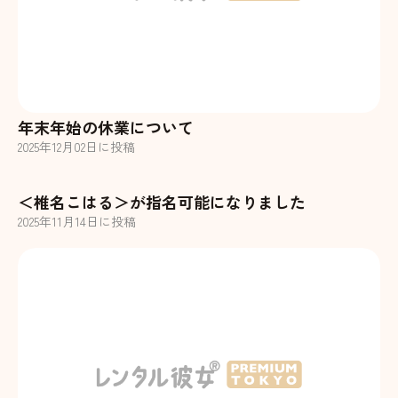
年末年始の休業について
2025
年
12
月
02
日に投稿
＜椎名こはる＞が指名可能になりました
2025
年
11
月
14
日に投稿