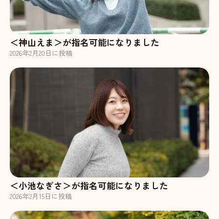
＜神山えま＞が指名可能になりました
2026
年
2
月
20
日に投稿
＜小池なぎさ＞が指名可能になりました
2026
年
2
月
15
日に投稿