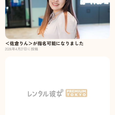
＜佐倉りん＞が指名可能になりました
2026
年
4
月
27
日に投稿