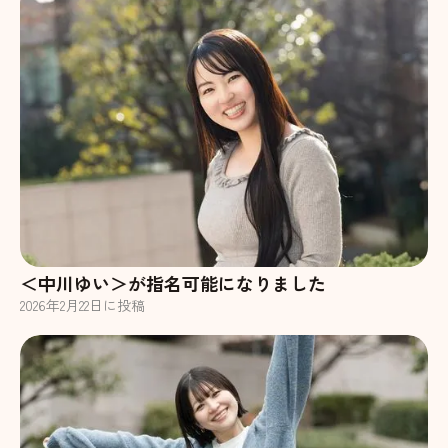
＜中川ゆい＞が指名可能になりました
2026
年
2
月
22
日に投稿