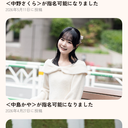
＜中野さくら＞が指名可能になりました
2026
年
5
月
11
日に投稿
＜中島かや＞が指名可能になりました
2026
年
4
月
27
日に投稿