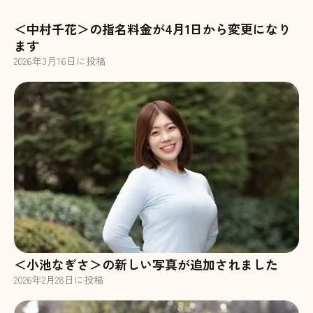
＜中村千花＞の指名料金が4月1日から変更になり
ます
2026
年
3
月
16
日に投稿
＜小池なぎさ＞の新しい写真が追加されました
2026
年
2
月
28
日に投稿