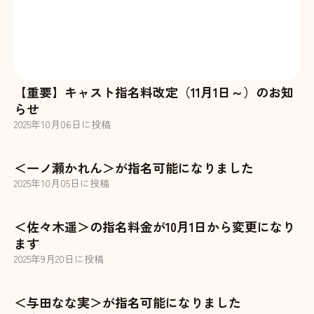
【重要】キャスト指名料改定（11月1日～）のお知
らせ
2025
年
10
月
06
日に投稿
＜一ノ瀬かれん＞が指名可能になりました
2025
年
10
月
05
日に投稿
＜佐々木遥＞の指名料金が10月1日から変更になり
ます
2025
年
9
月
20
日に投稿
＜与田なな実＞が指名可能になりました