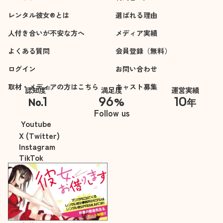
レンタル彼女®とは
選ばれる理由
人付き合いが不安な方へ
メディア実績
よくある質問
会員登録（無料）
ログイン
お問い合わせ
取材・メディアの方はこちら
キャスト募集
※
認知度
満足度
運営実績
1
96
10
No.
%
年
※自社調べ
Follow us
Youtube
X (Twitter)
Instagram
TikTok