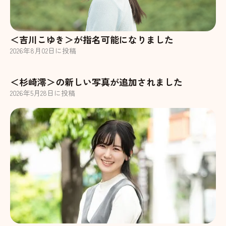
＜吉川こゆき＞が指名可能になりました
2026
年
8
月
02
日に投稿
＜杉崎澪＞の新しい写真が追加されました
2026
年
5
月
28
日に投稿