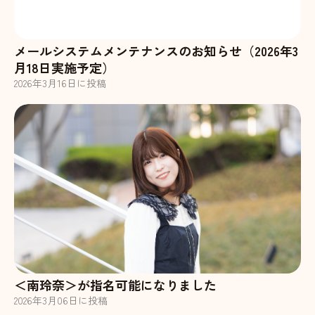
メールシステムメンテナンスのお知らせ（2026年3
月18日実施予定）
2026
年
3
月
16
日に投稿
＜南玲奈＞が指名可能になりました
2026
年
3
月
06
日に投稿