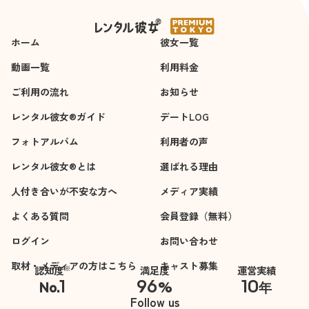
＜杉崎澪＞の新しい写真が追加されました
ホーム
彼女一覧
動画一覧
利用料金
ご利用の流れ
お知らせ
レンタル彼女®ガイド
デートLOG
フォトアルバム
利用者の声
レンタル彼女®とは
選ばれる理由
人付き合いが不安な方へ
メディア実績
よくある質問
会員登録（無料）
ログイン
お問い合わせ
取材・メディアの方はこちら
キャスト募集
※
認知度
満足度
運営実績
1
96
10
No.
%
年
※自社調べ
Follow us