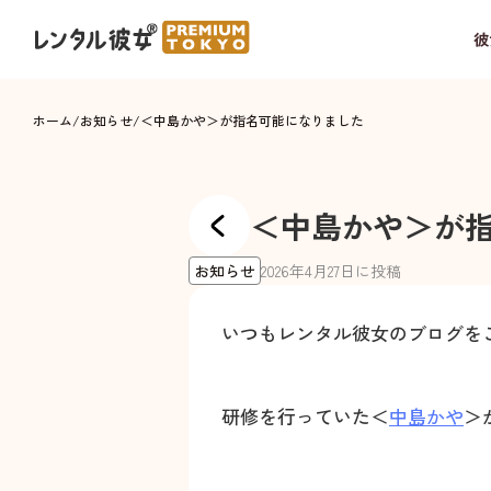
彼
ホーム
/
お知らせ
/
＜中島かや＞が指名可能になりました
＜中島かや＞が
お知らせ
2026
年
4
月
27
日に投稿
いつもレンタル彼女のブログを
研修を行っていた＜
中島かや
＞