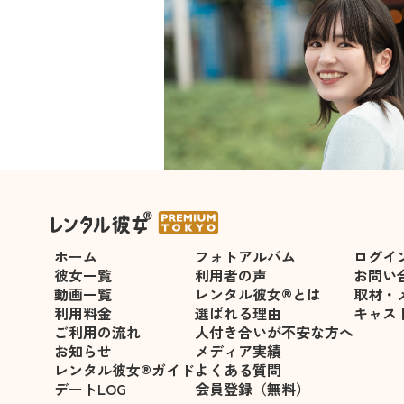
＜吉川こゆき＞が指名可能にな
ホーム
フォトアルバム
ログイ
彼女一覧
利用者の声
お問い
動画一覧
レンタル彼女®とは
取材・
利用料金
選ばれる理由
キャス
ご利用の流れ
人付き合いが不安な方へ
お知らせ
メディア実績
レンタル彼女®ガイド
よくある質問
デートLOG
会員登録（無料）