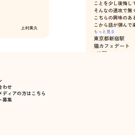
ことを少し後悔し
そんなの速攻で無
こちらの興味のあ
こから話が弾んで楽
上村美久
こんな気分になれ
もっと見る
東京都
新宿駅
時間が過ごせまし
猫カフェデート
非に!、と思ってま
4時間
ン
合わせ
メディアの方はこちら
ト募集