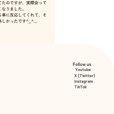
てたのですが、実際会って
くなりました。
る事に反応してくれて、そ
しかったです^_^
たのは久しぶりで充実した
た。機会があれば、また是
す。
上村美久
Follow us
Youtube
X (Twitter)
Instagram
TikTok