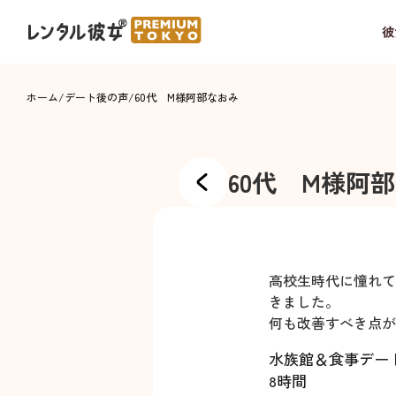
彼
ホーム
/
デート後の声
/
60代 M様
阿部なおみ
60代 M様
阿部
高校生時代に憧れて
きました。
何も改善すべき点が
水族館＆食事デー
8時間