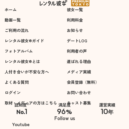
ホーム
彼女一覧
動画一覧
利用料金
ご利用の流れ
お知らせ
レンタル彼女®ガイド
デートLOG
フォトアルバム
利用者の声
レンタル彼女®とは
選ばれる理由
人付き合いが不安な方へ
メディア実績
よくある質問
会員登録（無料）
ログイン
お問い合わせ
取材・メディアの方はこちら
キャスト募集
※
認知度
満足度
運営実績
1
96
10
No.
%
年
※自社調べ
Follow us
Youtube