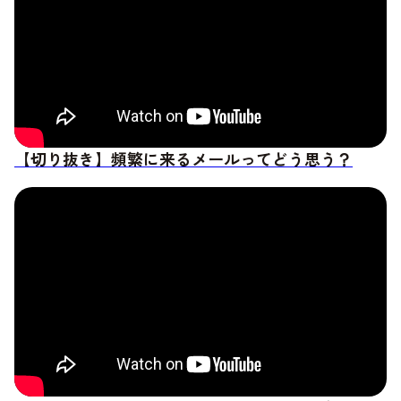
【切り抜き】頻繁に来るメールってどう思う？