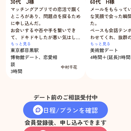
30代 J様
60代 H様
マッチングアプリでの恋活で躓く
メールをもらって
ところがあり、問題点を探るため
な笑顔で会った瞬
に申し込んだ。
た。
お会いするや否や手を繋いでき
ペースも会話テン
て、ドキドキしたが悪い気はしな
わせてくれ、抜群
かった。
もっと見る
距離感で楽しくす
もっと見る
東京都
目黒駅
美術館デート
すごく話が弾んで、会話のキャッ
ました。
博物館デート、恋愛相
4時間＋(延長)1時間
チボールの練習になった。
新しい情報も教え
談
また、自分の特性に合わせて作戦
広がりました。新
中村千花
3時間
を立ててくださったり、メモを残
てくれた千花ちゃ
してくださるなど、丁寧にご指導
120点満点のおも
いただいた。
これからもサーク
事前・事後のメッセージのやり取
よろしくお願いし
デート前のご相談受付中
りも手厚くて、気分を盛り上げて
くれた。
日程/プランを確認
会員登録後、申し込みできます