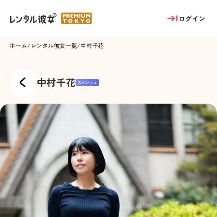
ログイン
ホーム
/
レンタル彼女一覧
/
中村千花
中村千花
スペシャル