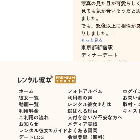
写真の見た目が可愛らし
見ても気が合いそうだと
ました。
でも、想像以上に相性が
りしました。
もっと見る
東京都
新宿駅
話しやすくてついつい仕
ディナーデート
の辛かった出来事とかを
2時間＋(延長)1時間
が、真剣に聞いてくれて
し元気を貰えました。
本当にありがとう。
ホーム
フォトアルバム
ログイ
彼女一覧
利用者の声
お問い
動画一覧
レンタル彼女®とは
取材・
利用料金
選ばれる理由
キャス
ご利用の流れ
人付き合いが不安な方へ
お知らせ
メディア実績
レンタル彼女®ガイド
よくある質問
デートLOG
会員登録（無料）