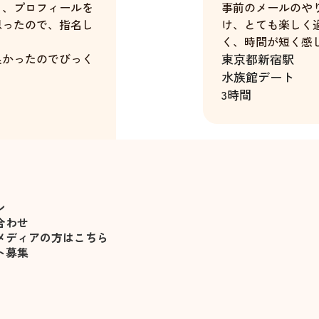
く、プロフィールを
事前のメールのや
思ったので、指名し
け、とても楽しく
く、時間が短く感
良かったのでびっく
東京都
新宿駅
水族館デート
3時間
事の悩みとか、過去
話してしまいました
、すっきりしました
高橋沙奈
ン
合わせ
メディアの方はこちら
ト募集