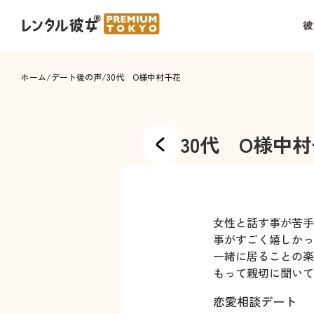
彼
ホーム
/
デート後の声
/
30代 O様
中村千花
30代 O様
中村
女性と話す事が苦手
事がすごく嬉しかっ
一緒に居ることの楽
もって親切に聞いて
恋愛相談デート