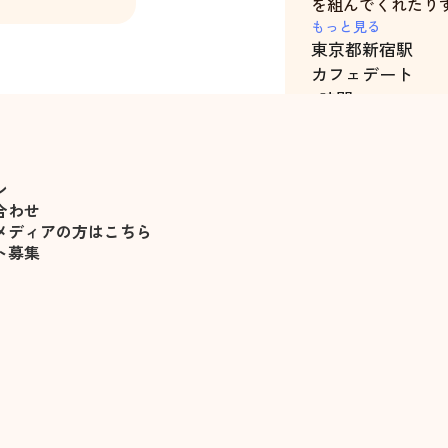
を組んでくれたり
ったので、正直感
もっと見る
東京都
新宿駅
の2時間でした。
カフェデート
またお願いしたい
2時間
ン
合わせ
メディアの方はこちら
ト募集