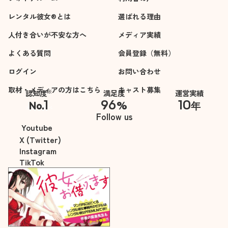
da mangiare. È stata
レンタル彼女®とは
選ばれる理由
perfetta. Dolce,
人付き合いが不安な方へ
simpatica, sorridente,
メディア実績
interessante nelle
よくある質問
会員登録（無料）
conversazioni, curiosa.
ログイン
Ha reso l'esperienza
お問い合わせ
esattamente tutto ciò
取材・メディアの方はこちら
キャスト募集
※
認知度
満足度
運営実績
di cui avevo bisogno,
1
96
10
No.
%
年
illudermi che qualcuno
※自社調べ
Follow us
tenesse a me. Se
Youtube
ritornerò in Giappone
X (Twitter)
sicuramente chiederò un
Instagram
altro appuntamento a
TikTok
Yuki