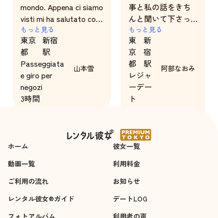
mondo. Appena ci siamo
事と私の話をきち
visti mi ha salutato con
んと聞いて下さっ
un sorriso così caldo e
もっと見る
た事です。
もっと見る
東京
新宿
東
新
sincero, che sembrava
とても思い遣りの
都
駅
京
宿
che ci conoscessimo da
ある誠実な方だと
Passeggiata
都
駅
sempre. Nonostante il
思いました。
山本雪
阿部なおみ
e giro per
レジャ
muro della differenza
人柄に好感が持て
negozi
ーデー
linguistica, Yuki è stata
ると感じたので、
3時間
ト
meravigliosa. Ha
引き続き彼女にお
5時間
alternato un pò di
願いしたいと思っ
inglese al traduttore e
ています。
anche quando non
ホーム
sapevamo come dire
彼女一覧
alcune cose, con la sua
動画一覧
利用料金
dolcezza riusciva
ご利用の流れ
sempre a rimediare. Mi
お知らせ
ha aiutato a decidere
レンタル彼女®ガイド
デートLOG
dove andare, mi ha
フォトアルバム
consigliato alcune cose
利用者の声