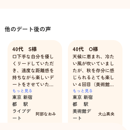
他のデート後の声
40代 S様
40代 O様
口下手な自分を優し
天候に恵まれ、冷た
くリードしていただ
い風が吹いていまし
き、適度な距離感を
たが、秋を存分に感
持ちながら楽しいデ
じられるとても楽し
ートをさせていただ
い４回目（美術館と
きました。ありがと
もっと見る
ディナー）のデート
もっと見る
東京
新宿
東京
新宿
うございました。
でした。５回目もデ
都
駅
都
駅
ートに行きたいと思
ライブデ
美術館デ
える素敵なキャスト
阿部なおみ
大山真央
ート
ート
さんに感謝です。ど
6時間
7時間
うもありがとう。