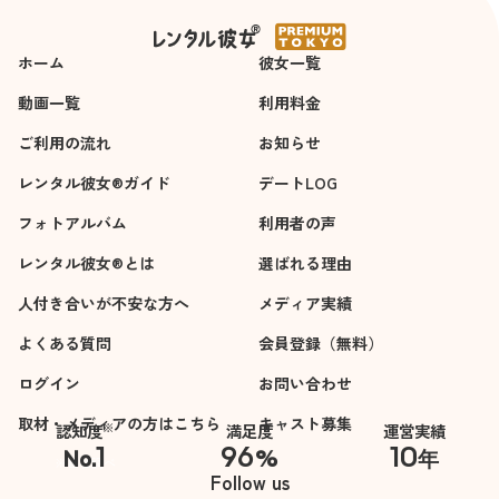
ホーム
彼女一覧
動画一覧
利用料金
ご利用の流れ
お知らせ
レンタル彼女®ガイド
デートLOG
フォトアルバム
利用者の声
レンタル彼女®とは
選ばれる理由
人付き合いが不安な方へ
メディア実績
よくある質問
会員登録（無料）
ログイン
お問い合わせ
取材・メディアの方はこちら
キャスト募集
※
認知度
満足度
運営実績
1
96
10
No.
%
年
※自社調べ
Follow us