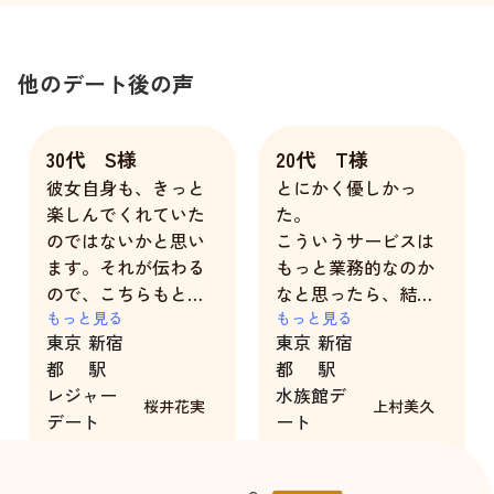
他のデート後の声
30代 S様
20代 T様
彼女自身も、きっと
とにかく優しかっ
楽しんでくれていた
た。
のではないかと思い
こういうサービスは
ます。それが伝わる
もっと業務的なのか
ので、こちらもとて
なと思ったら、結構
も楽しい時間を過ご
もっと見る
素に近い感じで話し
もっと見る
東京
新宿
東京
新宿
すことができまし
できて嬉しかった。
都
駅
都
駅
た。
さりげないところで
レジャー
水族館デ
もっと色んな場所に
優しさが垣間見え、
桜井花実
上村美久
デート
ート
ご一緒してもらいた
おっとりしてるのか
3時間
3時間
いと思えました。
なと思ったら、気を
今後も彼女らしくお
回してくれるところ