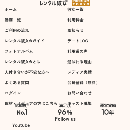
仕事を続けていって
もあってすごく良か
ホーム
ほしいと思います。
彼女一覧
った。
とってもいい癒され
動画一覧
利用料金
る時間だった。
ご利用の流れ
お知らせ
レンタル彼女®ガイド
デートLOG
フォトアルバム
利用者の声
レンタル彼女®とは
選ばれる理由
人付き合いが不安な方へ
メディア実績
よくある質問
会員登録（無料）
ログイン
お問い合わせ
取材・メディアの方はこちら
キャスト募集
※
認知度
満足度
運営実績
1
96
10
No.
%
年
※自社調べ
Follow us
Youtube