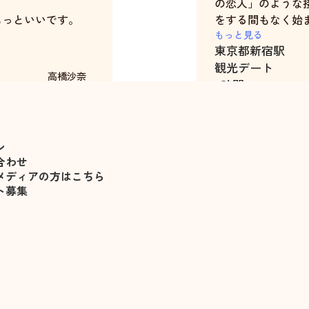
の恋人」のような
もっといいです。
をする間もなく始
たと同時に感動さ
もっと見る
東京都
新宿駅
た。
観光デート
デート中も言うま
高橋沙奈
6時間
しぐさ、距離感、
全てが自分にとっ
りませんでした。
もちろん、接して
ン
れたのかもしれま
合わせ
中は感じませんで
メディアの方はこちら
人対人、お互いが
ト募集
と思います。
千花さんと居たら
さえ感じ、自分に
感じさえ覚えまし
わずか6時間でし
用できました。