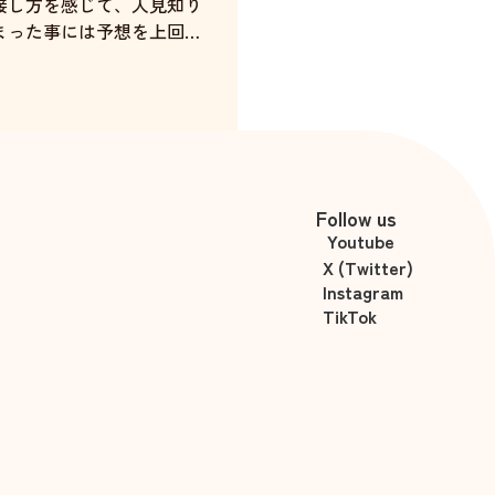
接し方を感じて、人見知り
まった事には予想を上回っ
え覚え、初めての感覚でし
でもなく、話し方や内容、
タイミング、テンション、
中村千花
ては心地良くいうことはあ
いる中で自分に合わせてく
Follow us
Youtube
せんが、それさえもデート
X (Twitter)
した。
Instagram
思いやりをもって過ごせた
TikTok
自分も成長できるような気
とって理解者を得たような
た。
たが人として千花さんを信