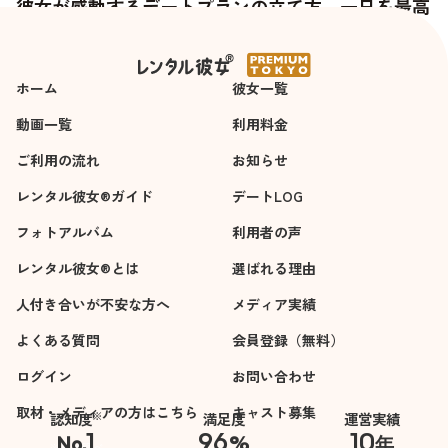
彼女が感動するデートプランの立て方。一日を最高
の思い出にする「時間デザイン術」
ホーム
彼女一覧
動画一覧
利用料金
ご利用の流れ
お知らせ
レンタル彼女®ガイド
デートLOG
フォトアルバム
利用者の声
レンタル彼女®とは
選ばれる理由
人付き合いが不安な方へ
メディア実績
よくある質問
会員登録（無料）
ログイン
お問い合わせ
取材・メディアの方はこちら
キャスト募集
※
認知度
満足度
運営実績
1
96
10
No.
%
年
※自社調べ