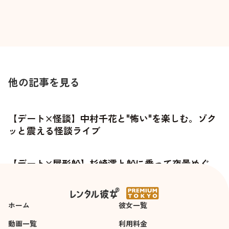
他の記事を見る
【デート×怪談】中村千花と"怖い"を楽しむ。ゾク
ッと震える怪談ライブ
【デート×屋形船】杉崎澪と船に乗って夜景めぐ
り。気取らない、でも少し特別な夜を過ごす
ホーム
彼女一覧
動画一覧
利用料金