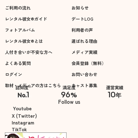
ご利用の流れ
お知らせ
レンタル彼女®ガイド
デートLOG
フォトアルバム
利用者の声
レンタル彼女®とは
選ばれる理由
人付き合いが不安な方へ
メディア実績
よくある質問
会員登録（無料）
ログイン
お問い合わせ
取材・メディアの方はこちら
キャスト募集
※
認知度
満足度
運営実績
1
96
10
No.
%
年
※自社調べ
Follow us
Youtube
X (Twitter)
Instagram
TikTok