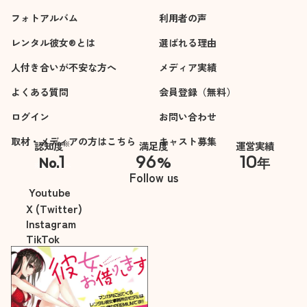
フォトアルバム
利用者の声
レンタル彼女®とは
選ばれる理由
人付き合いが不安な方へ
メディア実績
よくある質問
会員登録（無料）
ログイン
お問い合わせ
取材・メディアの方はこちら
キャスト募集
※
認知度
満足度
運営実績
1
96
10
No.
%
年
※自社調べ
Follow us
Youtube
X (Twitter)
Instagram
TikTok