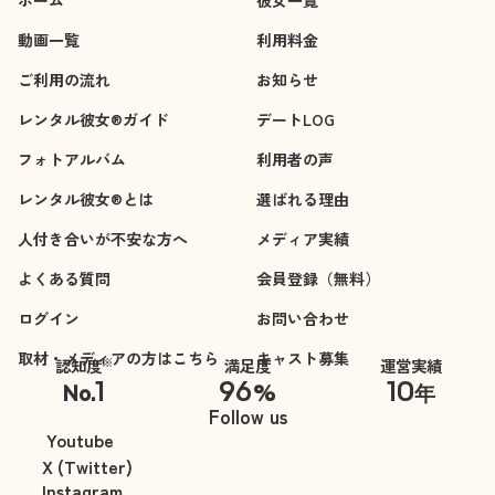
ホーム
彼女一覧
動画一覧
利用料金
ご利用の流れ
お知らせ
レンタル彼女®ガイド
デートLOG
フォトアルバム
利用者の声
レンタル彼女®とは
選ばれる理由
人付き合いが不安な方へ
メディア実績
よくある質問
会員登録（無料）
ログイン
お問い合わせ
取材・メディアの方はこちら
キャスト募集
※
認知度
満足度
運営実績
1
96
10
No.
%
年
※自社調べ
Follow us
Youtube
X (Twitter)
Instagram