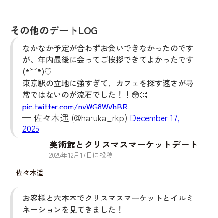
その他のデートLOG
なかなか予定が合わずお会いできなかったのです
が、年内最後に会ってご挨拶できてよかったです
(*´︶`*)♡
東京駅の立地に強すぎて、カフェを探す速さが尋
常ではないのが流石でした！！😳👏
pic.twitter.com/nvWG8WVhBR
— 佐々木遥 (@haruka_rkp)
December 17,
2025
美術館とクリスマスマーケットデート
2025
年
12
月
17
日に投稿
佐々木遥
お客様と六本木でクリスマスマーケットとイルミ
ネーションを見てきました！