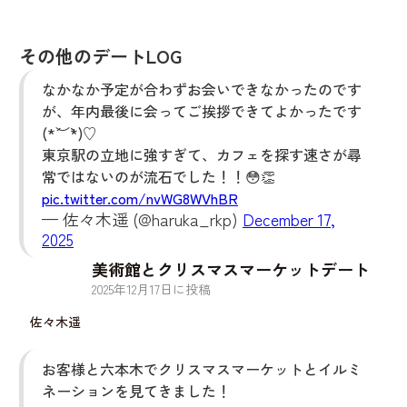
その他のデートLOG
なかなか予定が合わずお会いできなかったのです
が、年内最後に会ってご挨拶できてよかったです
(*´︶`*)♡
東京駅の立地に強すぎて、カフェを探す速さが尋
常ではないのが流石でした！！😳👏
pic.twitter.com/nvWG8WVhBR
— 佐々木遥 (@haruka_rkp)
December 17,
2025
美術館とクリスマスマーケットデート
2025
年
12
月
17
日に投稿
佐々木遥
お客様と六本木でクリスマスマーケットとイルミ
ネーションを見てきました！