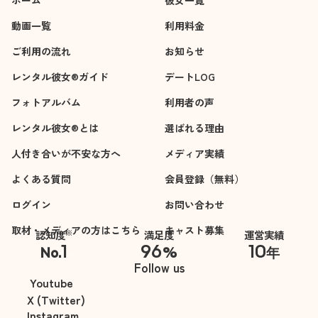
ホーム
彼女一覧
動画一覧
利用料金
ご利用の流れ
お知らせ
レンタル彼女®ガイド
デートLOG
フォトアルバム
利用者の声
レンタル彼女®とは
選ばれる理由
人付き合いが不安な方へ
メディア実績
よくある質問
会員登録（無料）
ログイン
お問い合わせ
取材・メディアの方はこちら
キャスト募集
※
認知度
満足度
運営実績
1
96
10
No.
%
年
※自社調べ
Follow us
Youtube
X (Twitter)
Instagram