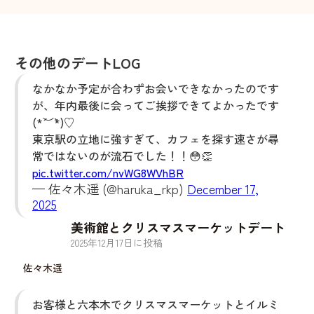
その他のデートLOG
なかなか予定が合わずお会いできなかったのです
が、年内最後に会ってご挨拶できてよかったです
(*´︶`*)♡
東京駅の立地に強すぎて、カフェを探す速さが尋
常ではないのが流石でした！！😳👏
pic.twitter.com/nvWG8WVhBR
— 佐々木遥 (@haruka_rkp)
December 17,
2025
美術館とクリスマスマーケットデート
2025
年
12
月
17
日に投稿
佐々木遥
お客様と六本木でクリスマスマーケットとイルミ