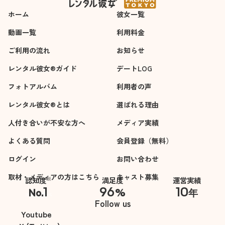
ホーム
彼女一覧
動画一覧
利用料金
ご利用の流れ
お知らせ
レンタル彼女®ガイド
デートLOG
フォトアルバム
利用者の声
レンタル彼女®とは
選ばれる理由
人付き合いが不安な方へ
メディア実績
よくある質問
会員登録（無料）
ログイン
お問い合わせ
取材・メディアの方はこちら
キャスト募集
※
認知度
満足度
運営実績
1
96
10
No.
%
年
※自社調べ
Follow us
Youtube