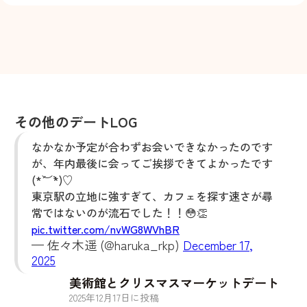
その他のデートLOG
なかなか予定が合わずお会いできなかったのです
が、年内最後に会ってご挨拶できてよかったです
(*´︶`*)♡
東京駅の立地に強すぎて、カフェを探す速さが尋
常ではないのが流石でした！！😳👏
pic.twitter.com/nvWG8WVhBR
— 佐々木遥 (@haruka_rkp)
December 17,
2025
美術館とクリスマスマーケットデート
2025
年
12
月
17
日に投稿