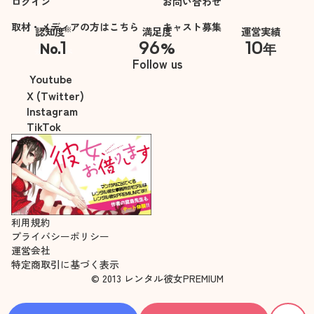
ログイン
お問い合わせ
取材・メディアの方はこちら
キャスト募集
※
認知度
満足度
運営実績
1
96
10
No.
%
年
※自社調べ
Follow us
Youtube
X (Twitter)
Instagram
TikTok
利用規約
プライバシーポリシー
運営会社
特定商取引に基づく表示
© 2013 レンタル彼女PREMIUM