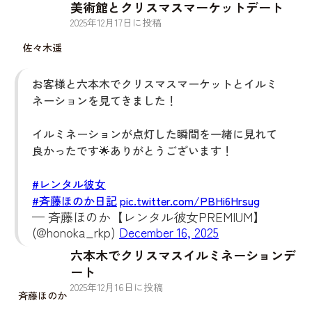
美術館とクリスマスマーケットデート
2025
年
12
月
17
日に投稿
佐々木遥
お客様と六本木でクリスマスマーケットとイルミ
ネーションを見てきました！
イルミネーションが点灯した瞬間を一緒に見れて
良かったです🌟ありがとうございます！
#レンタル彼女
#斉藤ほのか日記
pic.twitter.com/PBHi6Hrsug
— 斉藤ほのか【レンタル彼女PREMIUM】
(@honoka_rkp)
December 16, 2025
六本木でクリスマスイルミネーションデ
ート
2025
年
12
月
16
日に投稿
斉藤ほのか