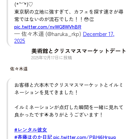
(*´︶`*)♡
東京駅の立地に強すぎて、カフェを探す速さが尋
常ではないのが流石でした！！😳👏
pic.twitter.com/nvWG8WVhBR
— 佐々木遥 (@haruka_rkp)
December 17,
2025
美術館とクリスマスマーケットデート
2025
年
12
月
17
日に投稿
佐々木遥
お客様と六本木でクリスマスマーケットとイルミ
ネーションを見てきました！
イルミネーションが点灯した瞬間を一緒に見れて
良かったです🌟ありがとうございます！
#レンタル彼女
#斉藤ほのか日記
pic.twitter.com/PBHi6Hrsug