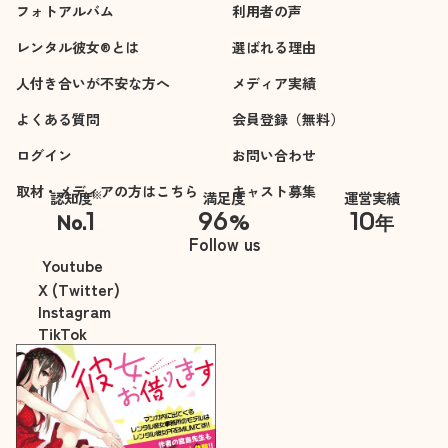
フォトアルバム
利用者の声
レンタル彼女®とは
選ばれる理由
人付き合いが不安な方へ
メディア実績
よくある質問
会員登録（無料）
ログイン
お問い合わせ
取材・メディアの方はこちら
キャスト募集
※
認知度
満足度
運営実績
1
96
10
No.
%
年
※自社調べ
Follow us
Youtube
X (Twitter)
Instagram
TikTok