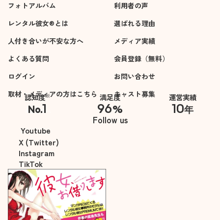
フォトアルバム
利用者の声
レンタル彼女®とは
選ばれる理由
人付き合いが不安な方へ
メディア実績
よくある質問
会員登録（無料）
ログイン
お問い合わせ
取材・メディアの方はこちら
キャスト募集
※
認知度
満足度
運営実績
1
96
10
No.
%
年
※自社調べ
Follow us
Youtube
X (Twitter)
Instagram
TikTok