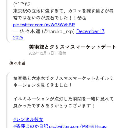
(*´︶`*)♡
東京駅の立地に強すぎて、カフェを探す速さが尋
常ではないのが流石でした！！😳👏
pic.twitter.com/nvWG8WVhBR
— 佐々木遥 (@haruka_rkp)
December 17,
2025
美術館とクリスマスマーケットデート
2025
年
12
月
17
日に投稿
佐々木遥
お客様と六本木でクリスマスマーケットとイルミ
ネーションを見てきました！
イルミネーションが点灯した瞬間を一緒に見れて
良かったです🌟ありがとうございます！
#レンタル彼女
#斉藤ほのか日記
pic.twitter.com/PBHi6Hrsug