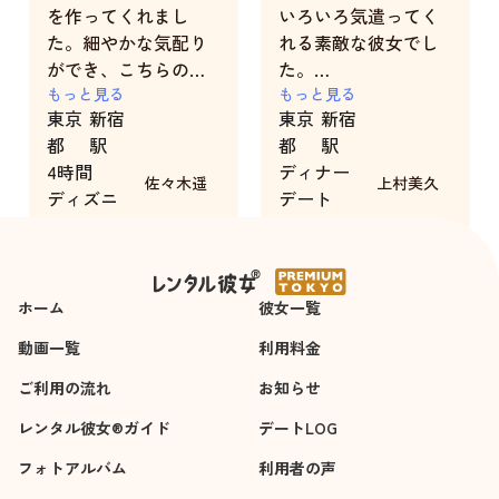
を作ってくれまし
いろいろ気遣ってく
た。細やかな気配り
れる素敵な彼女でし
ができ、こちらの質
た。
問に対しても自分の
もっと見る
また、会いたくなり
もっと見る
東京
新宿
東京
新宿
意見をしっかり伝え
ました。
都
駅
都
駅
てくれるので、お話
4時間
ディナー
ししやすかったで
佐々木遥
上村美久
ディズニ
デート
す。
ーデート
3時間
ホーム
彼女一覧
動画一覧
利用料金
ご利用の流れ
お知らせ
レンタル彼女®ガイド
デートLOG
フォトアルバム
利用者の声