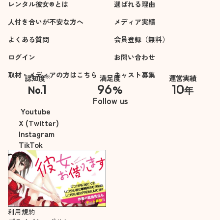
レンタル彼女®とは
選ばれる理由
人付き合いが不安な方へ
メディア実績
よくある質問
会員登録（無料）
ログイン
お問い合わせ
取材・メディアの方はこちら
キャスト募集
※
認知度
満足度
運営実績
1
96
10
No.
%
年
※自社調べ
Follow us
Youtube
X (Twitter)
Instagram
TikTok
利用規約