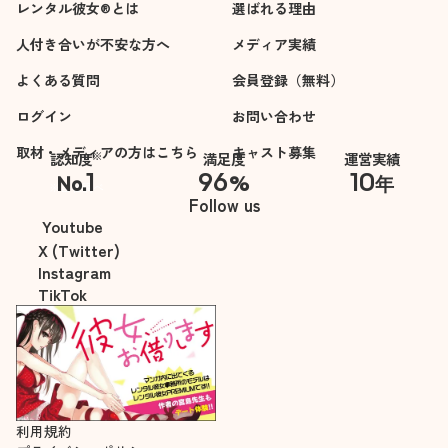
レンタル彼女®とは
選ばれる理由
人付き合いが不安な方へ
メディア実績
よくある質問
会員登録（無料）
ログイン
お問い合わせ
取材・メディアの方はこちら
キャスト募集
※
認知度
満足度
運営実績
1
96
10
No.
%
年
※自社調べ
Follow us
Youtube
X (Twitter)
Instagram
TikTok
利用規約