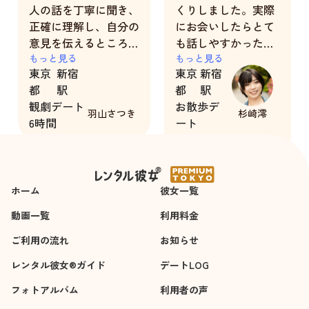
人の話を丁寧に聞き、
くりしました。実際
正確に理解し、自分の
にお会いしたらとて
意見を伝えるところ
も話しやすかったで
改善すべき
もっと見る
す。
もっと見る
東京
新宿
東京
新宿
点・・・・・・特にあ
点数を付けるとした
都
駅
都
駅
りません。あのままで
ら、100点満点です。
観劇デート
お散歩デ
OK
羽山さつき
杉崎澪
6時間
ート
2時間
ホーム
彼女一覧
動画一覧
利用料金
ご利用の流れ
お知らせ
レンタル彼女®ガイド
デートLOG
フォトアルバム
利用者の声