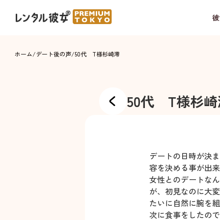
彼
ホーム
/
デート後の声
/
50代 T様
杉崎澪
50代 T様
杉崎
デートの日時が決ま
容を決める事が出来
女性とのデートなん
が、初見なのに大変
たいに自然に腕を組
次に食事をしたので