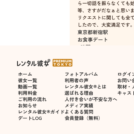
ら一切話を振らなくても
等、さすがだなぁと思い
リクエストに関しても全
したので、大変満足です
東京都
新宿駅
お食事デート
4時間
ホーム
フォトアルバム
ログイ
彼女一覧
利用者の声
お問い
動画一覧
レンタル彼女®とは
取材・
利用料金
選ばれる理由
キャス
ご利用の流れ
人付き合いが不安な方へ
お知らせ
メディア実績
レンタル彼女®ガイド
よくある質問
デートLOG
会員登録（無料）