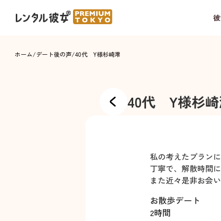
彼
ホーム
/
デート後の声
/
40代 Y様
杉崎澪
40代 Y様
杉崎
私の考えたプランに
丁寧で、解散時間に
また近々是非お会い
お散歩デート
2時間