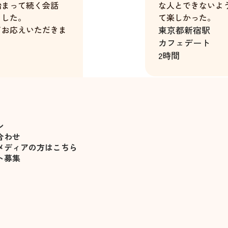
始まって続く会話
な人とできないよ
ました。
て楽しかった。
てお応えいただきま
東京都
新宿駅
。
カフェデート
2時間
羽山さつき
ン
合わせ
メディアの方はこちら
ト募集