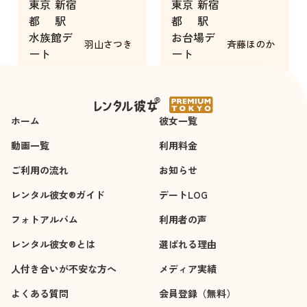
東京
新宿
東京
新宿
明るさがあり、ビジ
てくれた事です。
都
駅
都
駅
ネス感がありませ
水族館デ
お台場デ
ん。親しみやすさの
羽山さつき
斉藤ほのか
ート
ート
裏に、隠しきれない
5時間
5時間
真面目で熱心な部分
が垣間見え、1度のレ
ンタルで大ファンに
ホーム
なりました。テンシ
彼女一覧
ョンも丁度よく朗ら
動画一覧
利用料金
かでした。
ご利用の流れ
ビジュアルもお写真
お知らせ
より綺麗な方です
レンタル彼女®ガイド
デートLOG
（写真も十分にお綺
フォトアルバム
麗ですが）。今回は
利用者の声
水族館でしたが、他
レンタル彼女®とは
選ばれる理由
にもぜひご一緒して
人付き合いが不安な方へ
欲しいです。
メディア実績
よくある質問
会員登録（無料）
〈改善点〉