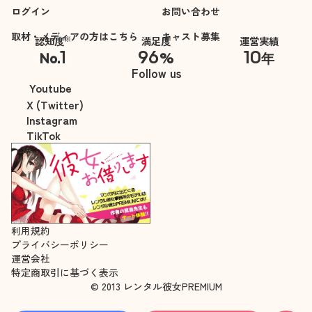
ログイン
今後の為になるとい
お問い合わせ
いなと思い、いろい
取材・メディアの方はこちら
キャスト募集
※
認知度
満足度
運営実績
ろ考えましたが、マ
1
96
10
No.
%
年
イナス要素は本当に
※自社調べ
Follow us
ありませんでした。
Youtube
加点のみです。
X (Twitter)
強いて挙げるなら、
Instagram
長身の彼氏と手繋ぎ
TikTok
デートする際、相手
に合わせて握る手の
高さを合わせると、
彼氏が体を傾けずに
歩けるかもしれませ
ん。
利用規約
プライバシーポリシー
しかし、彼女の身長
運営会社
に合わせて彼氏が歩
特定商取引に基づく表示
くのは、デート感が
© 2013 レンタル彼女PREMIUM
すごく出る気がする