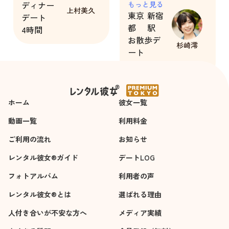
ディナー
でどんどんデート当
もっと見る
上村美久
東京
新宿
デート
日へワクワク感が高
都
駅
4時間
まりました。
お散歩デ
杉崎澪
ート
3時間
ホーム
彼女一覧
動画一覧
利用料金
ご利用の流れ
お知らせ
レンタル彼女®ガイド
デートLOG
フォトアルバム
利用者の声
レンタル彼女®とは
選ばれる理由
人付き合いが不安な方へ
メディア実績