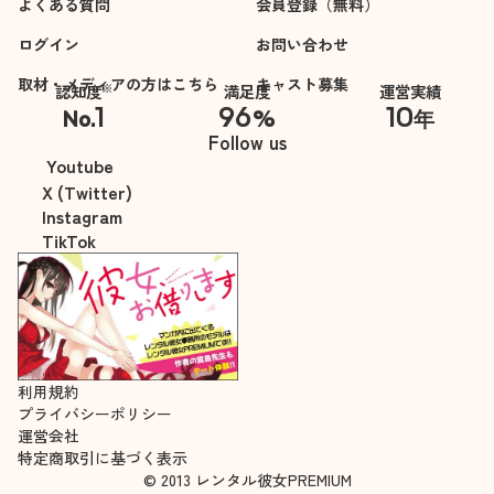
よくある質問
会員登録（無料）
ログイン
お問い合わせ
取材・メディアの方はこちら
キャスト募集
※
認知度
満足度
運営実績
1
96
10
No.
%
年
※自社調べ
Follow us
Youtube
X (Twitter)
Instagram
TikTok
利用規約
プライバシーポリシー
運営会社
特定商取引に基づく表示
© 2013 レンタル彼女PREMIUM