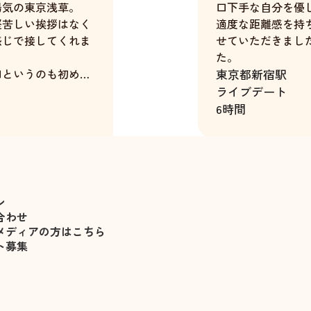
陽気の東京浅草。
口下手な自分を優
堅苦しい挨拶はなく
適度な距離感を持
感じで接してくれま
せていただきまし
た。
口というのも初めて
東京都
新宿駅
した。
ライブデート
6時間
すがに外さないとい
を出す、トイレ休
中村千花
、すぐにまた僕の手
たです。
と手を繋いでのデー
ン
合わせ
若くて明るく よ
メディアの方はこちら
い 物知りの社交的
ト募集
ない話でも真剣に耳
をすると笑ってくれ
たです。
当たらない素敵な方