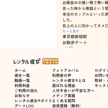
台風並みの強い風で寒い
会った時から敬語という
本当のカップルといった
した。
目上の人に向かってタメ
だったので僕は緊張しま
もっと見る
東京都
新宿駅
お散歩デート
手を繋いで歩いていてさ
4時間
けない時（財布からお金
憩、食事）もあったけど
を握ってくれて嬉しかっ
4時間の8割ぐらいはずっ
ホーム
フォトアルバム
ログイ
トができました。
彼女一覧
利用者の声
お問い
ちかさんはとても美人で
動画一覧
レンタル彼女®とは
取材・
く あははははは！と笑
利用料金
選ばれる理由
キャス
な方でした。僕のくだら
ご利用の流れ
人付き合いが不安な方へ
を傾けてくれたり、ボケ
お知らせ
メディア実績
レンタル彼女®ガイド
よくある質問
たりしてくれて嬉しかっ
デートLOG
会員登録（無料）
悪いところがひとつも見