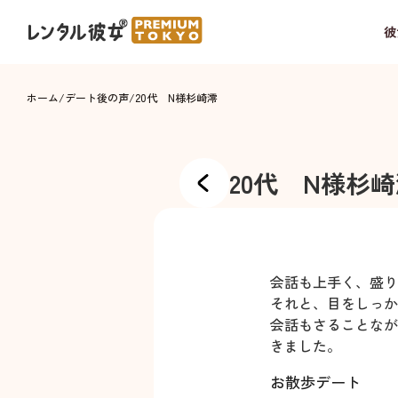
彼
ホーム
/
デート後の声
/
20代 N様
杉崎澪
20代 N様
杉崎
会話も上手く、盛り
それと、目をしっか
会話もさることなが
きました。
お散歩デート