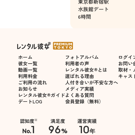
東京都
新宿駅
水族館デート
6時間
ホーム
フォトアルバム
ログイ
彼女一覧
利用者の声
お問い
動画一覧
レンタル彼女®とは
取材・
利用料金
選ばれる理由
キャス
ご利用の流れ
人付き合いが不安な方へ
お知らせ
メディア実績
レンタル彼女®ガイド
よくある質問
デートLOG
会員登録（無料）
認知度
満足度
運営実績
※
1
96
10
No.
%
年