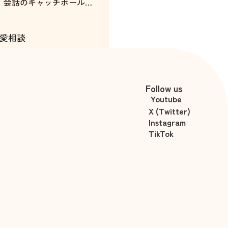
、会話のキャッチボールの
に合わせて作戦を立ててく
愛相談
を残してくださるなど、丁
いた。
中村千花
セージのやり取りも手厚く
げてくれた。
Follow us
Youtube
X (Twitter)
Instagram
TikTok