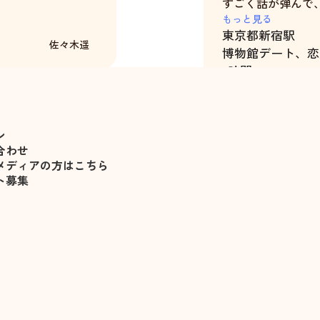
すごく話が弾んで
練習になった。
もっと見る
東京都
新宿駅
また、自分の特性
佐々木遥
博物館デート、恋
ださったり、メモ
3時間
寧にご指導いただ
事前・事後のメッ
て、気分を盛り上
ン
合わせ
メディアの方はこちら
ト募集