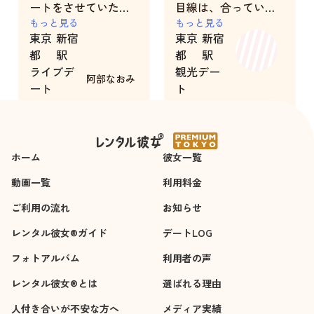
ートをさせていただ
目線は、合っていた
きました。ありがと
もっと見る
し、グラスが空にな
もっと見る
東京
新宿
東京
新宿
うございました。
るとさりげなく飲み
都
駅
都
駅
物を注いでくれたり
ライブデ
観光デー
などしてくれまし
阿部なおみ
ート
ト
た。
6時間
5時間
初回ともあり、お互
いに緊張していまし
たが、問題なく楽し
ホーム
彼女一覧
む事が出来たかと感
じました。
動画一覧
利用料金
相手が舞さんでホン
ご利用の流れ
お知らせ
ト、良かったです。
まだまだ書き足りな
レンタル彼女®ガイド
デートLOG
いくらいですが、長
フォトアルバム
利用者の声
文だとキリがないの
でこの辺で！
レンタル彼女®とは
選ばれる理由
また次回も一緒に娯
人付き合いが不安な方へ
メディア実績
楽を共有できたらと