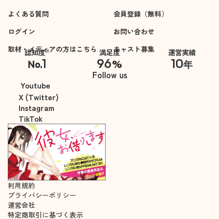
思います。
よくある質問
会員登録（無料）
ログイン
お問い合わせ
取材・メディアの方はこちら
キャスト募集
※
認知度
満足度
運営実績
1
96
10
No.
%
年
※自社調べ
Follow us
Youtube
X (Twitter)
Instagram
TikTok
利用規約
プライバシーポリシー
運営会社
特定商取引に基づく表示