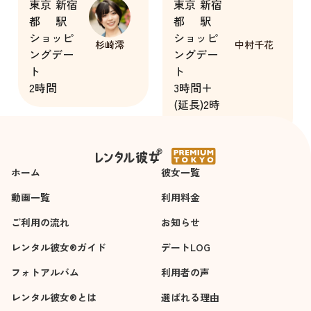
東京
新宿
東京
新宿
く場合よりもかなり
てみます。
都
駅
都
駅
楽しめたので、安心
一歩踏み出す勇気が
ショッピ
ショッピ
できるお相手でし
得られました。
杉崎澪
中村千花
ングデー
ングデー
た。会話の内容も初
がんばります。あり
ト
ト
対面ならではの内容
がとうございまし
2時間
3時間＋
でしっかり関係を構
た。
(延長)2時
築してくれようとし
間
ていて、また情報交
換もできたので嬉し
いです。
ホーム
彼女一覧
動画一覧
利用料金
ご利用の流れ
お知らせ
レンタル彼女®ガイド
デートLOG
フォトアルバム
利用者の声
レンタル彼女®とは
選ばれる理由