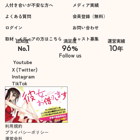
人付き合いが不安な方へ
メディア実績
よくある質問
会員登録（無料）
ログイン
お問い合わせ
取材・メディアの方はこちら
キャスト募集
※
認知度
満足度
運営実績
1
96
10
No.
%
年
※自社調べ
Follow us
Youtube
X (Twitter)
Instagram
TikTok
利用規約
プライバシーポリシー
運営会社