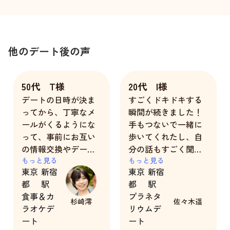
他のデート後の声
50代 T様
20代 I様
デートの日時が決ま
すごくドキドキする
ってから、丁寧なメ
瞬間が続きました！
ールがくるようにな
手もつないで一緒に
って、事前にお互い
歩いてくれたし、自
の情報交換やデート
分の話もすごく聞い
内容を決める事が出
もっと見る
てくれて大満足でし
もっと見る
東京
新宿
東京
新宿
来ました。
た！
都
駅
都
駅
女性とのデートなん
もっとレンタルでき
食事＆カ
プラネタ
か久しくしていなか
なかったのが悔しい
杉崎澪
佐々木遥
ラオケデ
リウムデ
ったので、澪さんに
です、、
ート
ート
会うまで、ガチガチ