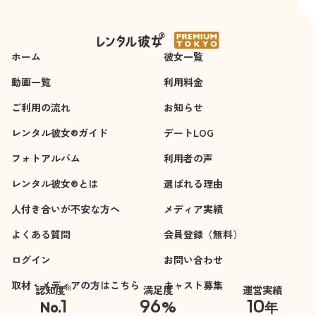
4時間
4時間
に緊張していたので
すが、初見なのに大
変に気さくで、私の
ホーム
緊張を解こうとして
彼女一覧
くれていたと思いま
動画一覧
利用料金
す。また、本当の彼
ご利用の流れ
女みたいに自然に腕
お知らせ
を組んで歩いて、買
レンタル彼女®ガイド
デートLOG
い物に付き合っても
フォトアルバム
らいました。
利用者の声
次に食事をしたので
レンタル彼女®とは
選ばれる理由
すが、いろいろお気
人付き合いが不安な方へ
遣いいただき、ま
メディア実績
た、楽しい会話をし
よくある質問
会員登録（無料）
てくれたと思いま
ログイン
す。
お問い合わせ
最後にカラオケに行
取材・メディアの方はこちら
キャスト募集
※
認知度
満足度
運営実績
ったのですが、私の
1
96
10
No.
%
年
偏った選曲(あるアニ
※自社調べ