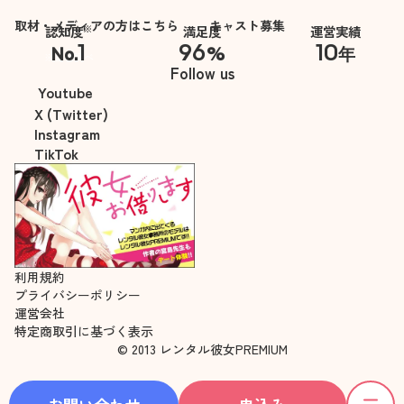
取材・メディアの方はこちら
キャスト募集
※
認知度
満足度
運営実績
1
96
10
No.
%
年
※自社調べ
Follow us
Youtube
X (Twitter)
Instagram
TikTok
利用規約
プライバシーポリシー
運営会社
特定商取引に基づく表示
© 2013 レンタル彼女PREMIUM