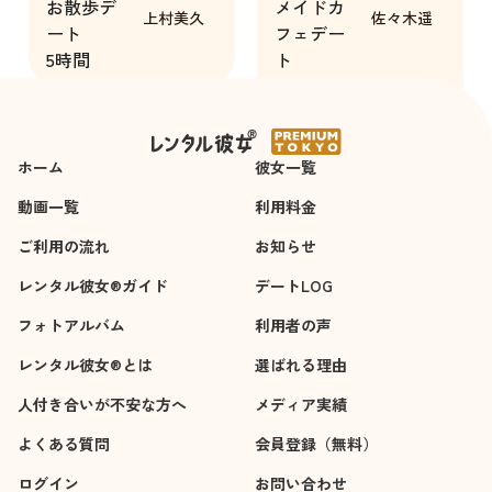
お散歩デ
メイドカ
き、ありがとうござ
思わせて頂ける所に
上村美久
佐々木遥
ート
フェデー
いました。
感動しました。キャ
5時間
ト
スト様の努力なども
3時間
しっかり伝わってき
て楽しかったです。
今度も是非近いうち
ホーム
彼女一覧
に利用したいと思い
ました。
動画一覧
利用料金
ありがとうございま
ご利用の流れ
お知らせ
す。
レンタル彼女®ガイド
デートLOG
フォトアルバム
利用者の声
レンタル彼女®とは
選ばれる理由
人付き合いが不安な方へ
メディア実績
よくある質問
会員登録（無料）
ログイン
お問い合わせ