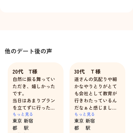
他のデート後の声
20代 T様
30代 Ｔ様
自然に振る舞ってい
遥さんの気配りや細
ただき、嬉しかった
かなやりとりがとて
です。
も会社として教育が
当日はあまりプラン
行きわたっているん
を立てずに行ったの
だなぁと感じまし
ですが、「次はここ
もっと見る
た。
もっと見る
東京
新宿
東京
新宿
に入りたい」など上
本当に一緒にいる時
都
駅
都
駅
手く誘導していただ
間は自分の彼女だと