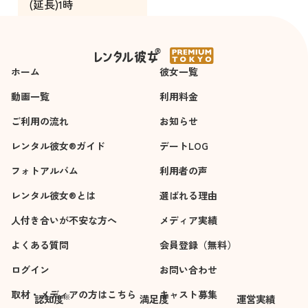
(延長)1時
間
ホーム
彼女一覧
動画一覧
利用料金
ご利用の流れ
お知らせ
レンタル彼女®ガイド
デートLOG
フォトアルバム
利用者の声
レンタル彼女®とは
選ばれる理由
人付き合いが不安な方へ
メディア実績
よくある質問
会員登録（無料）
ログイン
お問い合わせ
取材・メディアの方はこちら
キャスト募集
※
認知度
満足度
運営実績