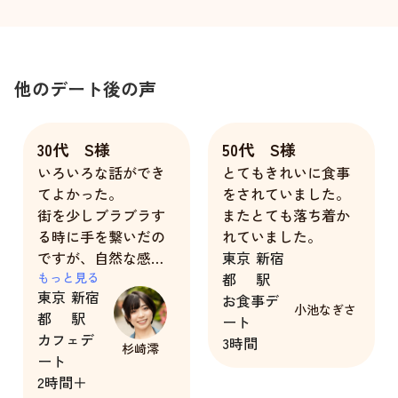
他のデート後の声
30代 S様
50代 S様
いろいろな話ができ
とてもきれいに食事
てよかった。
をされていました。
街を少しブラブラす
またとても落ち着か
る時に手を繋いだの
れていました。
ですが、自然な感じ
東京
新宿
で握ってきたのでと
もっと見る
都
駅
東京
新宿
ても良かったです！
お食事デ
小池なぎさ
都
駅
ート
カフェデ
久しぶりにドキドキ
3時間
杉崎澪
ート
できて楽しかったで
2時間＋
す！