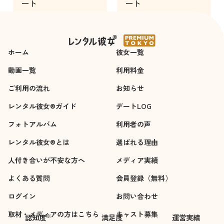
ート
ート
3時間
3時間
また必ず利用させて
いただきます。
ホーム
彼女一覧
動画一覧
利用料金
ご利用の流れ
お知らせ
レンタル彼女®ガイド
デートLOG
フォトアルバム
利用者の声
レンタル彼女®とは
選ばれる理由
人付き合いが不安な方へ
メディア実績
よくある質問
会員登録（無料）
ログイン
お問い合わせ
取材・メディアの方はこちら
キャスト募集
※
認知度
満足度
運営実績