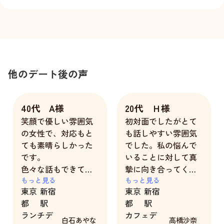
他のデート後の声
40代 A様
20代 Ｈ様
笑顔で優しい雰囲気
初対面でしたがとて
の女性で、対応もと
も話しやすい雰囲気
ても素晴らしかった
でした。私の悩んで
です。
いることに対して真
色々な話もできて楽
摯に向き合ってくだ
しい時間を過ごすこ
もっと見る
さり、少し気持ちが
もっと見る
東京
新宿
東京
新宿
とができました。あ
楽になりました。
都
駅
都
駅
りがとうございまし
指名して本当に良か
ランチデ
カフェデ
た。
ったと思いました。
白石あやな
高橋沙奈