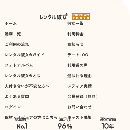
間
ホーム
彼女一覧
動画一覧
利用料金
ご利用の流れ
お知らせ
レンタル彼女®ガイド
デートLOG
フォトアルバム
利用者の声
レンタル彼女®とは
選ばれる理由
人付き合いが不安な方へ
メディア実績
よくある質問
会員登録（無料）
ログイン
お問い合わせ
取材・メディアの方はこちら
キャスト募集
※
認知度
満足度
運営実績
1
96
10
No.
%
年
※自社調べ