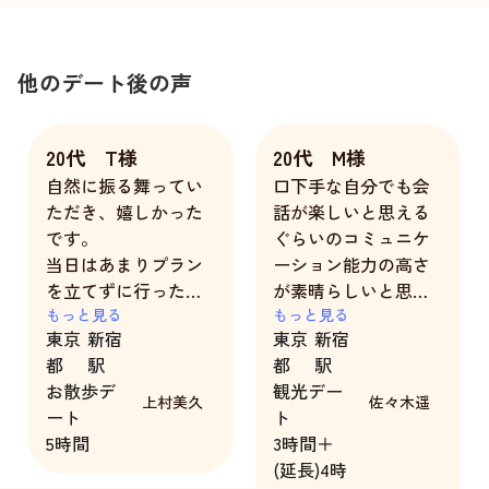
他のデート後の声
20代 T様
20代 M様
自然に振る舞ってい
口下手な自分でも会
ただき、嬉しかった
話が楽しいと思える
です。
ぐらいのコミュニケ
当日はあまりプラン
ーション能力の高さ
を立てずに行ったの
が素晴らしいと思い
ですが、「次はここ
もっと見る
ました。
もっと見る
東京
新宿
東京
新宿
に入りたい」など上
都
駅
都
駅
手く誘導していただ
お散歩デ
観光デー
き、ありがとうござ
上村美久
佐々木遥
ート
ト
いました。
5時間
3時間＋
(延長)4時