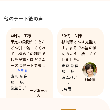
他のデート後の声
40代 T様
50代 N様
予定の段階からどん
杉崎澪さんは完璧で
どん引っ張ってくれ
す。まるで本当の彼
て、初めての利用で
女のように接してく
したが驚くほどスム
れました。
ーズにデートを楽し
東京
新宿
むことができまし
もっと見る
都
駅
東京
新宿
た。
遊園地デ
杉崎澪
都
駅
とてもしっかりした
ート
誕生日デ
大人の顔と少し自信
3時間
一ノ瀬かれ
ート
なさげな少女の顔を
ん
3時間
持っているとても魅
力的な彼女でした。