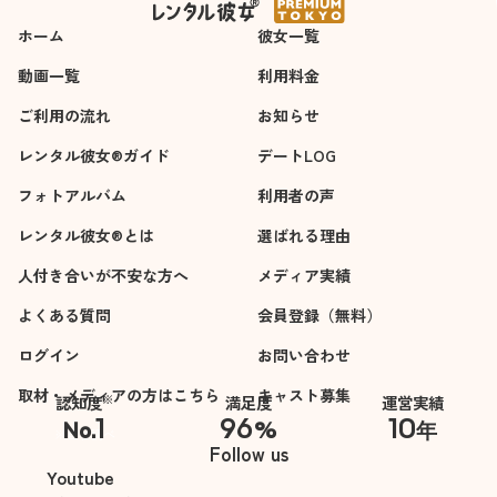
デート中も全力で向
ホーム
き合ってくれて、と
彼女一覧
ても充実した時間を
動画一覧
利用料金
すごさせてもらいま
ご利用の流れ
した。まっすぐな瞳
お知らせ
でみつめられたらき
レンタル彼女®ガイド
デートLOG
っとドキドキしてし
フォトアルバム
まいますよ。
利用者の声
皆さんも、一度体験
レンタル彼女®とは
選ばれる理由
されてみてくださ
人付き合いが不安な方へ
い。
メディア実績
よくある質問
会員登録（無料）
ログイン
お問い合わせ
取材・メディアの方はこちら
キャスト募集
※
認知度
満足度
運営実績
1
96
10
No.
%
年
※自社調べ
Follow us
Youtube