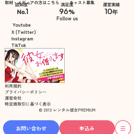
取材・メディアの方はこちら
キャスト募集
※
認知度
満足度
運営実績
1
96
10
No.
%
年
※自社調べ
Follow us
Youtube
X (Twitter)
Instagram
TikTok
利用規約
プライバシーポリシー
運営会社
特定商取引に基づく表示
© 2013 レンタル彼女PREMIUM
お問い合わせ
申込み