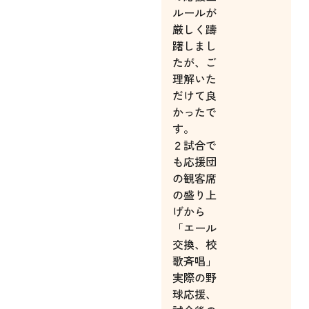
ルールが
厳しく躊
躇しまし
たが、ご
理解いた
だけて良
かったで
す。
２試合で
も応援団
の観客席
の盛り上
げから
「エール
交換、校
歌斉唱」
実際の野
球応援、