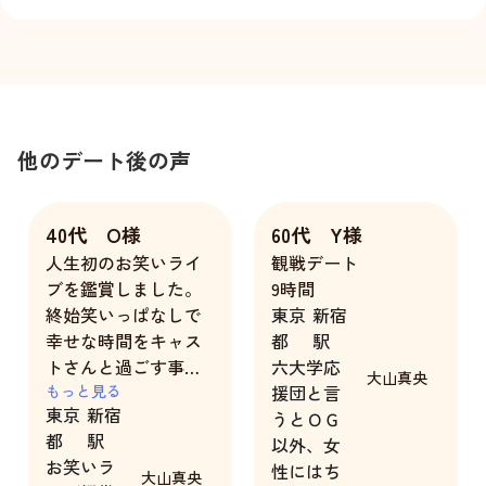
他のデート後の声
40代 O様
60代 Y様
人生初のお笑いライ
観戦デート
ブを鑑賞しました。
9時間
終始笑いっぱなしで
東京
新宿
幸せな時間をキャス
都
駅
トさんと過ごす事が
六大学応
大山真央
出来ました。どうも
もっと見る
援団と言
東京
新宿
ありがとう。
うとＯＧ
都
駅
以外、女
お笑いラ
性にはち
大山真央