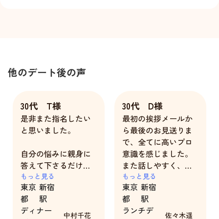
他のデート後の声
30代 T様
30代 D様
是非また指名したい
最初の挨拶メールか
と思いました。
ら最後のお見送りま
で、全てに高いプロ
自分の悩みに親身に
意識を感じました。
答えて下さるだけで
また話しやすく、見
なく、千花さんもご
もっと見る
た目も可愛らしく完
もっと見る
東京
新宿
東京
新宿
自身の過去をさらけ
璧な彼女だったと思
都
駅
都
駅
出して相談に乗って
います。
ディナー
ランチデ
下さったのが嬉しか
中村千花
佐々木遥