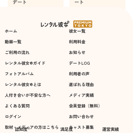
デート
ート
ったです。
とても楽しい時間を
3時間
2時間
過ごせました。
ホーム
彼女一覧
動画一覧
利用料金
ご利用の流れ
お知らせ
レンタル彼女®ガイド
デートLOG
フォトアルバム
利用者の声
レンタル彼女®とは
選ばれる理由
人付き合いが不安な方へ
メディア実績
よくある質問
会員登録（無料）
ログイン
お問い合わせ
取材・メディアの方はこちら
キャスト募集
※
認知度
満足度
運営実績