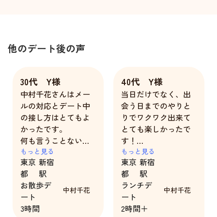
他のデート後の声
30代 Y様
40代 Y様
中村千花さんはメー
当日だけでなく、出
ルの対応とデート中
会う日までのやりと
の接し方はとてもよ
りでワクワク出来て
かったです。
とても楽しかったで
何も言うことないで
す！
すね、100点満点で
もっと見る
悪い点はありませ
もっと見る
東京
新宿
東京
新宿
す。
ん！
都
駅
都
駅
やはり店長ですね。
一瞬でも不快な時間
お散歩デ
ランチデ
は無く、最高の思い
中村千花
中村千花
ート
ート
出になりました！
3時間
2時間＋