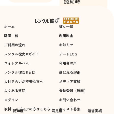
(延長)1時
間
ホーム
彼女一覧
動画一覧
利用料金
ご利用の流れ
お知らせ
レンタル彼女®ガイド
デートLOG
フォトアルバム
利用者の声
レンタル彼女®とは
選ばれる理由
人付き合いが不安な方へ
メディア実績
よくある質問
会員登録（無料）
ログイン
お問い合わせ
取材・メディアの方はこちら
キャスト募集
※
認知度
満足度
運営実績