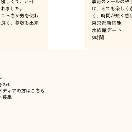
しくて、ﾃﾞｰﾄ
事前のメールのや
されました。
け、とても楽しく
て、こっちが気を使わ
く、時間が短く感
も良く、尊敬も出来
東京都
新宿駅
水族館デート
3時間
佐々木遥
ン
合わせ
メディアの方はこちら
ト募集