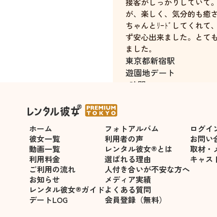
接客がしっかりしていて。優
が、楽しく、気分的も癒
ちゃんとﾘｰﾄﾞしてくれ
ず安心出来ました。とて
ました｡
東京都
新宿駅
遊園地デート
5時間
ホーム
フォトアルバム
ログイ
彼女一覧
利用者の声
お問い
動画一覧
レンタル彼女®とは
取材・
利用料金
選ばれる理由
キャス
ご利用の流れ
人付き合いが不安な方へ
お知らせ
メディア実績
レンタル彼女®ガイド
よくある質問
デートLOG
会員登録（無料）