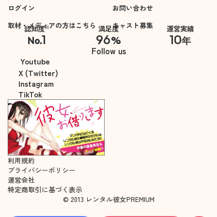
ログイン
お問い合わせ
取材・メディアの方はこちら
キャスト募集
※
認知度
満足度
運営実績
1
96
10
No.
%
年
※自社調べ
Follow us
Youtube
X (Twitter)
Instagram
TikTok
利用規約
プライバシーポリシー
運営会社
特定商取引に基づく表示
© 2013 レンタル彼女PREMIUM