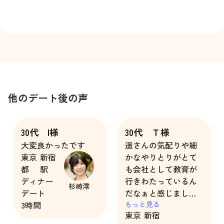
他のデート後の声
30代 I様
30代 Ｔ様
大変良かったです
遥さんの気配りや細
東京
新宿
かなやりとりがとて
都
駅
も会社として教育が
ディナー
行きわたっているん
杉崎澪
デート
だなぁと感じまし
3時間
た。
もっと見る
東京
新宿
本当に一緒にいる時