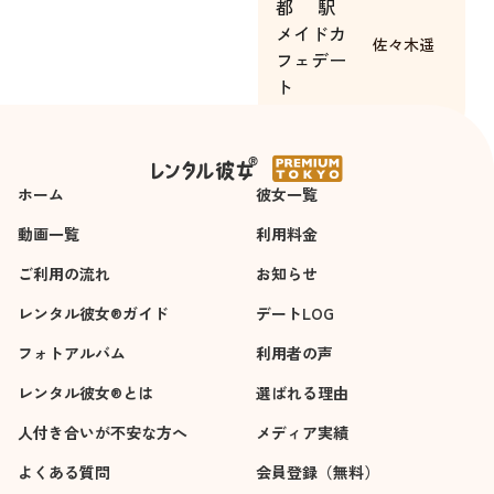
都
駅
間は自分の彼女だと
メイドカ
思わせて頂ける所に
佐々木遥
フェデー
感動しました。キャ
ト
スト様の努力なども
3時間
しっかり伝わってき
て楽しかったです。
今度も是非近いうち
ホーム
彼女一覧
に利用したいと思い
ました。
動画一覧
利用料金
ありがとうございま
ご利用の流れ
お知らせ
す。
レンタル彼女®ガイド
デートLOG
フォトアルバム
利用者の声
レンタル彼女®とは
選ばれる理由
人付き合いが不安な方へ
メディア実績
よくある質問
会員登録（無料）