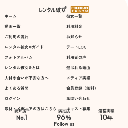
ませて貰えました。
is very polite and
最後も地下鉄の入口
charming when I look
ホーム
まで見送ってくれた
彼女一覧
at her as she is
事も気分良かったで
smiling all the time...
動画一覧
利用料金
す。
She answered the
ご利用の流れ
ぜひまた、中村千花
お知らせ
questions I am curious
さんで申し込みたい
about directly without
レンタル彼女®ガイド
デートLOG
と思っています。
hiding any details
フォトアルバム
利用者の声
which makes the date
悪い点や改善すべき
fun and interesting
レンタル彼女®とは
選ばれる理由
点は一切ありませ
which is a plus point
人付き合いが不安な方へ
ん。
メディア実績
for the date 🌹 She
definitely melts my
よくある質問
会員登録（無料）
heart when she looks
ログイン
お問い合わせ
at me seriously like a
real girlfriend which I
取材・メディアの方はこちら
キャスト募集
※
認知度
満足度
運営実績
look away sometimes
1
96
10
No.
%
年
😂😂 I just cannot
※自社調べ
Follow us
control on this, sorry