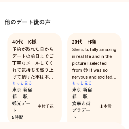
他のデート後の声
40代 K様
20代 H様
予約が取れた日から
She is totally amazing
デートの前日までご
in real life and in the
丁寧なメールしてく
picture I selected
れて気持ちを盛り上
from 😊 It was so
げて頂けた事は本当
nervous and excited
に嬉しかったです。
もっと見る
at 1st seriously
もっと見る
東京
新宿
東京
新宿
格別な気配りもして
looking at her cute
都
駅
都
駅
頂き時間ぎりぎりま
face and fluent
観光デー
食事と街
で楽しませて貰えま
Japanese speaking
中村千花
山本雪
ト
ブラデー
した。
ability ☺️😅😭 She
5時間
ト
僅か５時間のデート
plans our date and I
2時間
でしたが、随分楽し
followed along... She