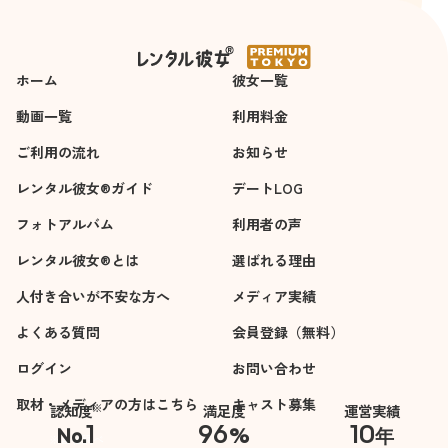
7時間
2時間
した。
ローいただいてとて
また、中村千花さん
も参考になりました
にお願いしたいで
し、大変満足できる
ホーム
す。ぜひとも！。
彼女一覧
内容でした。マッチ
ングサイトのアドバ
動画一覧
利用料金
イスも的確に納得い
ご利用の流れ
お知らせ
くもので女性目線で
のアドバイスも流石
レンタル彼女®ガイド
デートLOG
と感じました。
フォトアルバム
利用者の声
理論的なアドバイス
もあり、個人のアド
レンタル彼女®とは
選ばれる理由
バイスという枠に留
人付き合いが不安な方へ
メディア実績
まらない内容でし
た。ありがとうござ
よくある質問
会員登録（無料）
います。
ログイン
お問い合わせ
よいご報告ができる
ようしていきたいと
取材・メディアの方はこちら
キャスト募集
※
認知度
満足度
運営実績
思います。
1
96
10
No.
%
年
※自社調べ