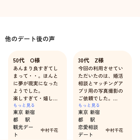
他のデート後の声
50代 O様
30代 Z様
あんまり良すぎてし
今回の利用させてい
まって・・。ほんと
ただいたのは、婚活
に夢が現実になった
相談とマッチングア
ようでした。
プリ用の写真撮影の
楽しすぎて・嬉しす
ご依頼でした。
ぎて・感謝＆感激！
もっと見る
場所のセッティン
もっと見る
東京
新宿
東京
新宿
でした。
グ、待ち合わせ場
都
駅
都
駅
すんなりと自然体で
所、お会いした後の
観光デー
恋愛相談
話せる＆すごしてい
雰囲気、相談、ご要
中村千花
中村千花
ト
デート
る自分がそこにいま
望の写真撮影、フォ