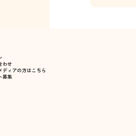
のこと調べてくれた
れたので、一緒にデ
した。
日がますます楽しみ
白石あやな
みにしてます。
ン
合わせ
メディアの方はこちら
ト募集