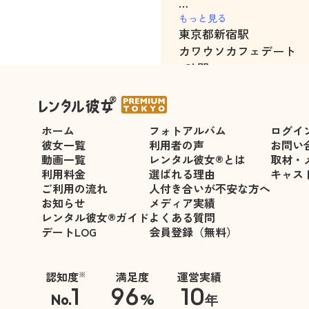
デートまでの期間もお店
もっと見る
東京都
新宿駅
り、予約の確認をしてく
カワウソカフェデート
ートの予定を立てられま
4時間
とても嬉しかったし、当
になりました。
これからのデートも楽し
ホーム
フォトアルバム
ログイ
彼女一覧
利用者の声
お問い
動画一覧
レンタル彼女®とは
取材・
利用料金
選ばれる理由
キャス
ご利用の流れ
人付き合いが不安な方へ
お知らせ
メディア実績
レンタル彼女®ガイド
よくある質問
デートLOG
会員登録（無料）
認知度
満足度
運営実績
※
1
96
10
No.
%
年