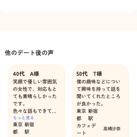
他のデート後の声
40代 A様
50代 T様
笑顔で優しい雰囲気
僕の趣味などについ
の女性で、対応もと
て興味を持って話を
ても素晴らしかった
聞いてくれたところ
です。
が良かった。
色々な話もできて楽
東京
新宿
しい時間を過ごすこ
もっと見る
都
駅
東京
新宿
とができました。あ
カフェデ
高橋沙奈
都
駅
りがとうございまし
ート