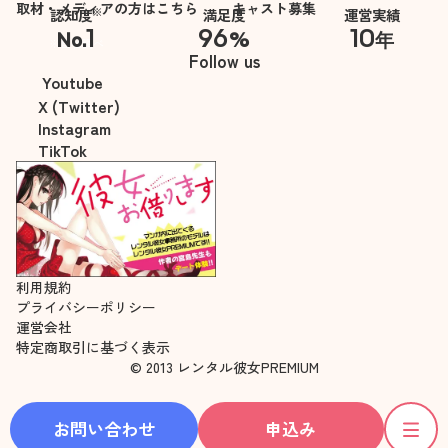
取材・メディアの方はこちら
キャスト募集
※
認知度
満足度
運営実績
1
96
10
No.
%
年
※自社調べ
Follow us
Youtube
X (Twitter)
Instagram
TikTok
利用規約
プライバシーポリシー
運営会社
特定商取引に基づく表示
© 2013 レンタル彼女PREMIUM
お問い合わせ
申込み