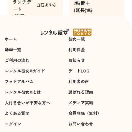
ランチデ
た。
2時間＋
白石あやな
ート
(延長)1時
3時間
間
ホーム
彼女一覧
動画一覧
利用料金
ご利用の流れ
お知らせ
レンタル彼女®ガイド
デートLOG
フォトアルバム
利用者の声
レンタル彼女®とは
選ばれる理由
人付き合いが不安な方へ
メディア実績
よくある質問
会員登録（無料）
ログイン
お問い合わせ